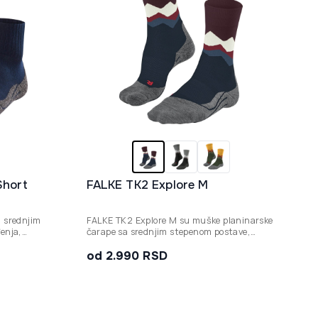
Short
FALKE TK2 Explore M
 srednjim
FALKE TK2 Explore M su muške planinarske
enja,
čarape sa srednjim stepenom postave,
m terenima u
dizajnirane da pruže vrhunsku udobnost i
termoregulaciju tokom pešačenja na
od 2.990 RSD
laganim planinskim terenima.