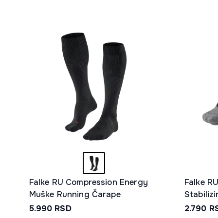
Falke RU Compression Energy
Falke R
Muške Running Čarape
Stabiliz
Čarape
5.990
RSD
2.790
R