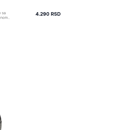
e sa
4.290
RSD
vinom
že
trolu