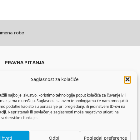
zamena robe
PRAVNA PITANJA
Politika privatnosti
Saglasnost za kolačiće
Uslovi korišćenja
Politika kolačića
žili najbolje iskustvo, koristimo tehnologije poput kolačića za čuvanje i/ili
ormacijama o uređaju. Saglasnost sa ovim tehnologijama će nam omogućiti
o podatke kao što su ponašanje pri pregledanju ili jedinstveni ID-ovi na
aciji. Nepristanak ili povlačenje saglasnosti može negativno uticati na
akteristike i funkcije.
ihvati
Odbij
Pogledaj preference