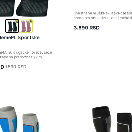
Svestrane muške skijaške čarap
srednjom amortizacijom i meša
merino vune, dizajnirane da pru
optimalnu zaštitu, toplotu i kon
3.890
RSD
rekreativnim skijašima.
SlemeM. Sportske
meM. su dugačke i brzosušeće
rape sa prepoznatljivim
 motivom, izrađene od meke i
ešavine najlona koja garantuje
SD
1.590
RSD
na
a
omfor tokom celog dana.
d.
d.