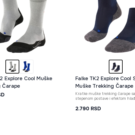
K2 Explore Cool Muške
Falke TK2 Explore Cool 
g Čarape
Muške Trekking Čarape
Kratke muške trekking čarape sa
SD
stepenom postave i efektom hlađ
idealne za planinarenje na laki
toplim danima.
2.790
RSD