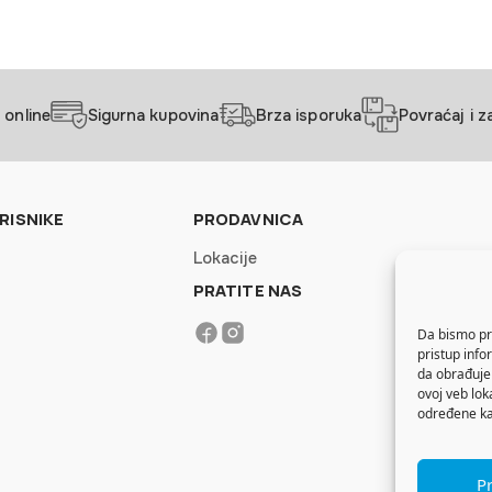
 online
Sigurna kupovina
Brza isporuka
Povraćaj i 
RISNIKE
PRODAVNICA
Lokacije
PRATITE NAS
Da bismo pru
pristup inf
da obrađujem
ovoj veb lok
određene kar
Pr