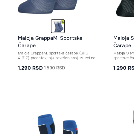
Maloja GrappaM. Sportske
Maloja 
Čarape
Čarape
Maloja GrappaM. sportske čarape (SKU:
Maloja Sle
41317) predstavljaju savršen spoj izuzetne
sportske ča
funkcionalnosti, udobnosti i modernog
planinskim
dizajna inspirisanog prirodom.
elastične m
1.290
RSD
1.290
R
1.590
RSD
Originalna
Trenutna
Original
Trenutn
izuzetan k
cena
cena
cena
cena
je
je:
je
je:
bila:
1.290 rsd.
bila:
1.290 rs
1.590 rsd.
1.590 rs