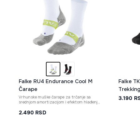
Falke RU4 Endurance Cool M
Falke T
Čarape
Trekkin
Vrhunske muške čarape za trčanje sa
3.190
R
srednjom amortizacijom i efektom hlađenja,
dizajnirane da pruže maksimalnu zaštitu
od žuljeva i optimalnu klimu stopala tokom
2.490
RSD
dugih staza.