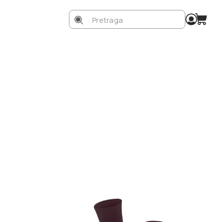
Search
for: