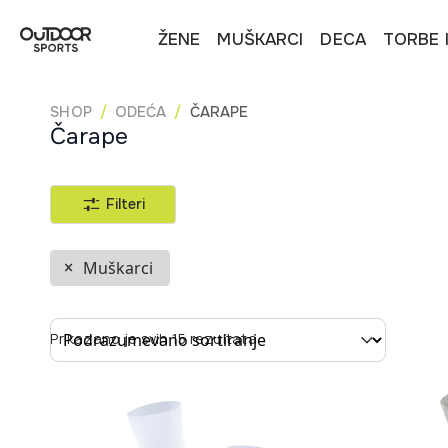
ŽENE
MUŠKARCI
DECA
TORBE 
SHOP
ODEĆA
ČARAPE
Čarape
Filteri
Muškarci
Sort content
Prikazano je svih 15 rezultata