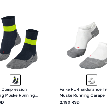
U Compression
Falke RU4 Endurance Inv
ing Muške Running
Muške Running Čarape
SD
2.190
RSD