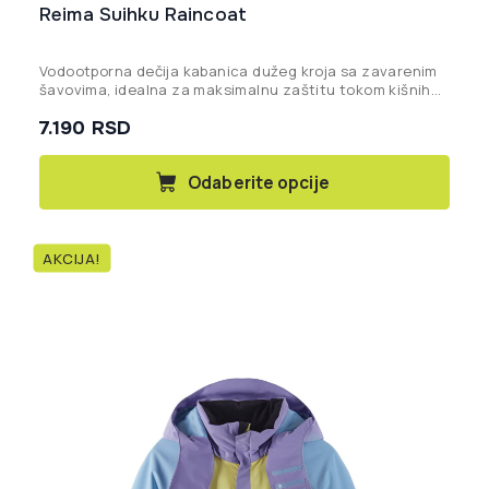
Reima Suihku Raincoat
Vodootporna dečija kabanica dužeg kroja sa zavarenim
šavovima, idealna za maksimalnu zaštitu tokom kišnih
dana i aktivne igre.
7.190
RSD
Ovaj
Odaberite opcije
proizvod
ima
više
AKCIJA!
varijanti.
Opcije
mogu
biti
izabrane
na
stranici
proizvoda.