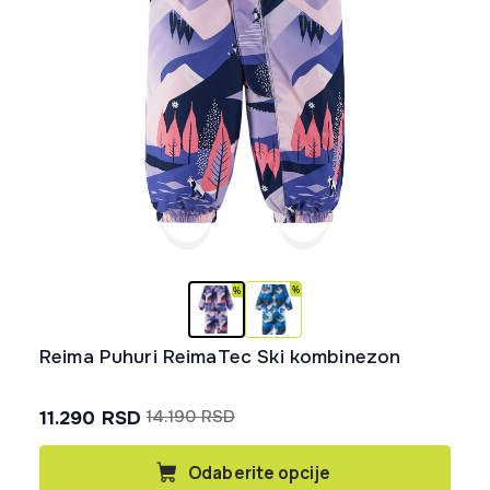
Reima Puhuri ReimaTec Ski kombinezon
11.290
RSD
14.190
RSD
Originalna
Trenutna
cena
cena
Ovaj
Odaberite opcije
proizvod
je
je: