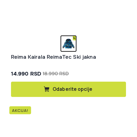
Reima Kairala ReimaTec Ski jakna
14.990
RSD
18.990
RSD
Originalna
Trenutna
cena
cena
Ovaj
Odaberite opcije
proizvod
je
je:
ima
bila:
14.990 rsd.
više
18.990 rsd.
AKCIJA!
varijanti.
Opcije
mogu
biti