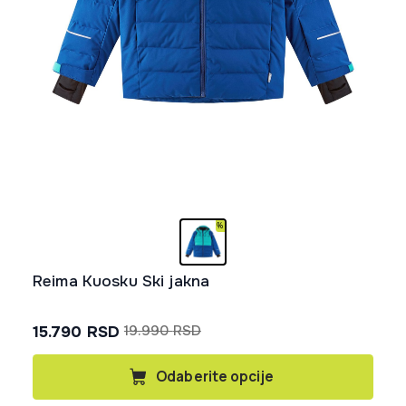
Reima Kuosku Ski jakna
15.790
RSD
19.990
RSD
Originalna
Trenutna
cena
cena
Ovaj
Odaberite opcije
proizvod
je
je:
ima