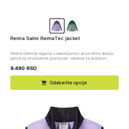
Reima Salmi ReimaTec jacket
Reima Salmi je lagana, vodootporna i prozračna dečija
jakna sa mrežastom postavom, idealna za prelazni
period i zaštitu od kiše i vetra uz potpunu slobodu
9.490
RSD
kretanja.
Ovaj
Odaberite opcije
proizvod
ima
više
varijanti.
Opcije
mogu
biti