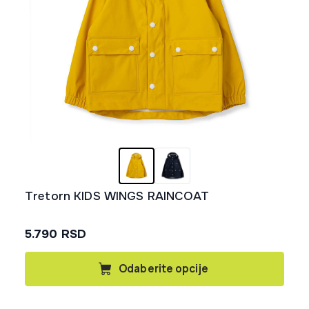
Tretorn KIDS WINGS RAINCOAT
5.790
RSD
Ovaj
Odaberite opcije
proizvod
ima
više