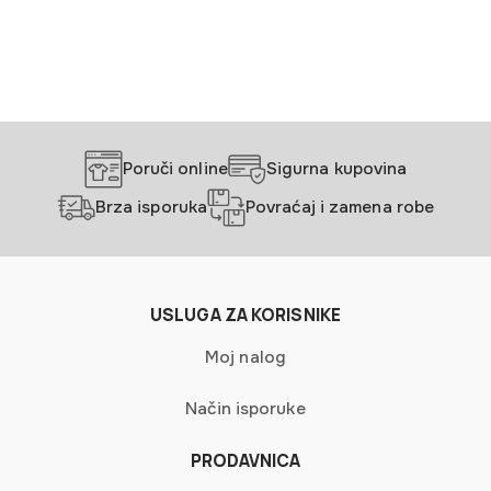
varijanti.
Opcije
mogu
biti
izabrane
na
stranici
Poruči online
Sigurna kupovina
proizvoda.
Brza isporuka
Povraćaj i zamena robe
USLUGA ZA KORISNIKE
Moj nalog
Način isporuke
PRODAVNICA