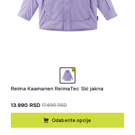
Reima Kaamanen ReimaTec Ski jakna
13.990
RSD
17.690
RSD
Originalna
Trenutna
cena
cena
Ovaj
Odaberite opcije
proizvod
je
je:
ima
bila:
13.990 rsd.