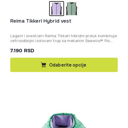
Reima Tikkeri Hybrid vest
Lagani i svestrani Reima Tikkeri hibridni prsluk kombinuje
vetroodbojni izolovani trup sa mekanim Seawool® flis
panelima, pružajući idealnu toplotu i fleksibilnost za
7.190
RSD
aktivnu decu.
Ovaj
Odaberite opcije
proizvod
ima
više
varijanti.
Opcije
mogu
biti
izabrane
na
stranici