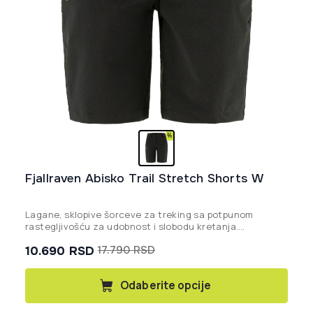
Fjallraven Abisko Trail Stretch Shorts W
Lagane, sklopive šorceve za treking sa potpunom
rastegljivošću za udobnost i slobodu kretanja.
Proizvedeno bez PFAS-a.
10.690
RSD
17.790
RSD
Originalna
Trenutna
cena
cena
Ovaj
Odaberite opcije
proizvod
je
je:
ima
bila:
10.690 rsd.