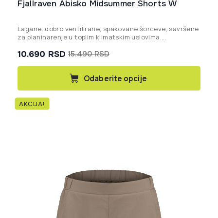
Fjallraven Abisko Midsummer Shorts W
Lagane, dobro ventilirane, spakovane šorceve, savršene
za planinarenje u toplim klimatskim uslovima.
Proizvedeno bez PFAS-a.
10.690
RSD
15.490
RSD
Originalna
Trenutna
cena
cena
Ovaj
Odaberite opcije
proizvod
je
je:
ima
bila:
10.690 rsd.
više
AKCIJA!
15.490 rsd.
varijanti.
Opcije
mogu
biti
izabrane
na
stranici
proizvoda.