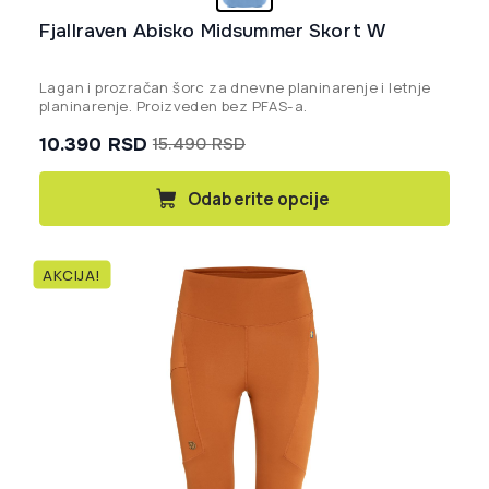
Fjallraven Abisko Midsummer Skort W
Lagan i prozračan šorc za dnevne planinarenje i letnje
planinarenje. Proizveden bez PFAS-a.
10.390
RSD
15.490
RSD
Originalna
Trenutna
cena
cena
Ovaj
Odaberite opcije
proizvod
je
je:
ima
bila:
10.390 rsd.
više
15.490 rsd.
AKCIJA!
varijanti.
Opcije
mogu
biti
izabrane
na
stranici
proizvoda.