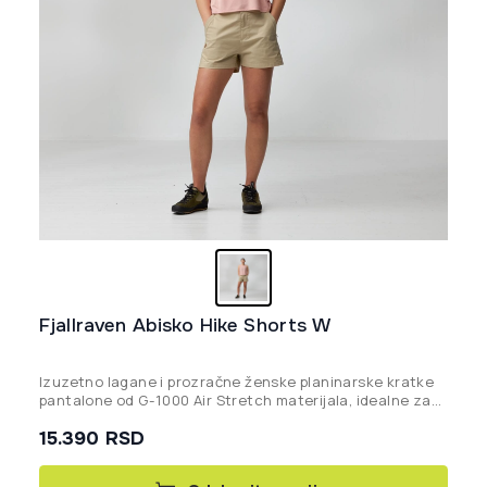
proizvoda.
Fjallraven Abisko Hike Shorts W
Izuzetno lagane i prozračne ženske planinarske kratke
pantalone od G-1000 Air Stretch materijala, idealne za
treking i avanture u toplim krajevima.
15.390
RSD
Ovaj