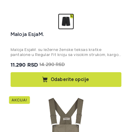
Maloja EsjaM.
Maloja EsjaM. su ležerne ženske teksas kratke
pantalone u Regular Fit kroju sa visokim strukom, kargo
džepovima i šarmantnim detaljima u obliku srca,
11.290
RSD
14.290
RSD
savršene za svakodnevni stil i tople letnje dane.
Originalna
Trenutna
cena
cena
Ovaj
Odaberite opcije
proizvod
je
je:
ima
bila:
11.290 rsd.
više
14.290 rsd.
AKCIJA!
varijanti.
Opcije
mogu
biti
izabrane