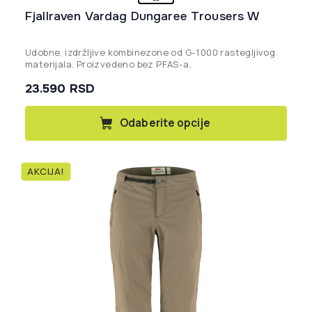
Fjallraven Vardag Dungaree Trousers W
Udobne, izdržljive kombinezone od G-1000 rastegljivog
materijala. Proizvedeno bez PFAS-a.
23.590
RSD
Ovaj
Odaberite opcije
proizvod
ima
više
AKCIJA!
varijanti.
Opcije
mogu
biti
izabrane
na
stranici
proizvoda.