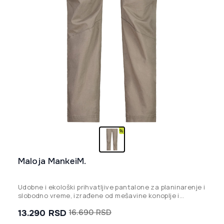
Maloja MankeiM.
Udobne i ekološki prihvatljive pantalone za planinarenje i
slobodno vreme, izrađene od mešavine konoplje i
organskog pamuka sa naglaskom na slobodu pokreta.
13.290
RSD
16.690
RSD
Originalna
Trenutna