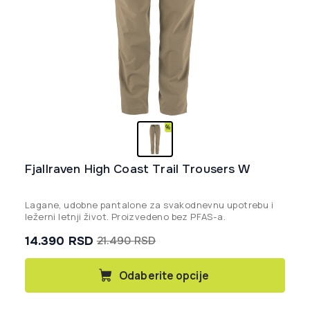
Fjallraven High Coast Trail Trousers W
Lagane, udobne pantalone za svakodnevnu upotrebu i
ležerni letnji život. Proizvedeno bez PFAS-a.
14.390
RSD
21.490
RSD
Originalna
Trenutna
cena
cena
Ovaj
Odaberite opcije
proizvod
je
je:
ima
bila:
14.390 rsd.