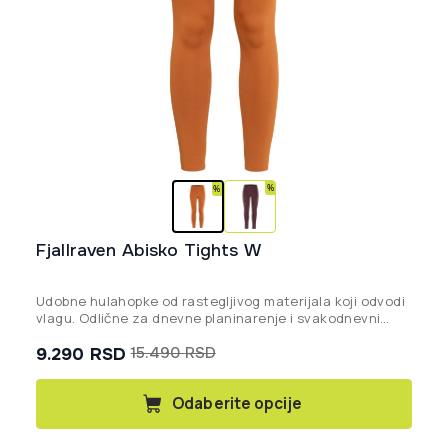
Fjallraven Abisko Tights W
Udobne hulahopke od rastegljivog materijala koji odvodi
vlagu. Odlične za dnevne planinarenje i svakodnevni
život na otvorenom. Proizvedeno bez perftoriranih
9.290
RSD
15.490
RSD
masnih kiselina (PFAS).
Originalna
Trenutna
cena
cena
Ovaj
Odaberite opcije
proizvod
je
je:
ima
bila:
9.290 rsd.