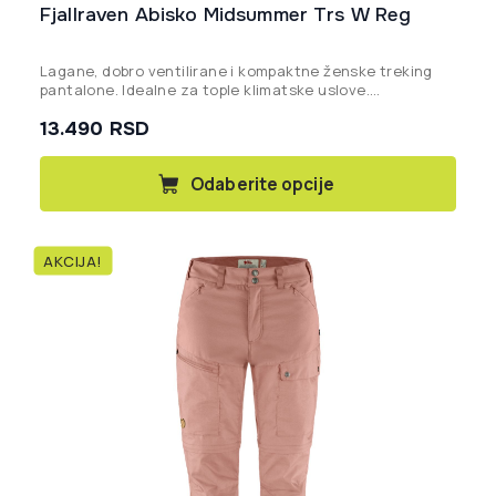
Fjallraven Abisko Midsummer Trs W Reg
Lagane, dobro ventilirane i kompaktne ženske treking
pantalone. Idealne za tople klimatske uslove.
Proizvedeno bez PFAS-a.
13.490
RSD
Ovaj
Odaberite opcije
proizvod
ima
više
AKCIJA!
varijanti.
Opcije
mogu
biti
izabrane
na
stranici
proizvoda.