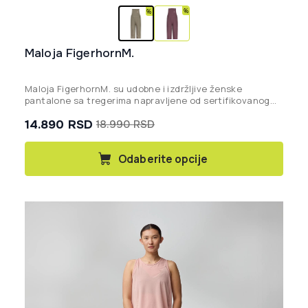
Maloja FigerhornM.
Maloja FigerhornM. su udobne i izdržljive ženske
pantalone sa tregerima napravljene od sertifikovanog
organskog pamuka, idealne za opušten, urban ulični stil.
14.890
RSD
18.990
RSD
Originalna
Trenutna
cena
cena
Ovaj
Odaberite opcije
proizvod
je
je:
ima
bila:
14.890 rsd.
više
18.990 rsd.
varijanti.
Opcije
mogu
biti
izabrane
na
stranici