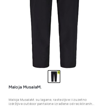
Maloja MusalaM.
Maloja MusalaM. su lagane, rastezljive i izuzetno
izdržljive outdoor pantalone izrađene od recikliranih
materijala, idealne za planinarenje i aktivno kretanje u