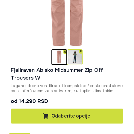
Fjallraven Abisko Midsummer Zip Off
Trousers W
Lagane, dobro ventilirane i kompaktne ženske pantalone
sa rajsferšlusom za planinarenje u toplim klimatskim
uslovima. Proizvedeno bez PFAS-a.
od 14.290 RSD
Ovaj
Odaberite opcije
proizvod
ima
više