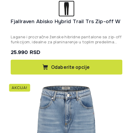
Fjallraven Abisko Hybrid Trail Trs Zip-off W
Lagane i prozračne ženske hibridne pantalone sa zip-off
funkcijom, idealne za planinarenje u toplim predelima
zahvaljujući kombinaciji G-1000 Lite Stretch materijala i
25.990
RSD
rastegljive tkanine.
Ovaj
Odaberite opcije
proizvod
ima
više
AKCIJA!
varijanti.
Opcije
mogu
biti
izabrane
na
stranici