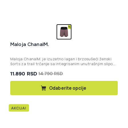
Maloja ChanalM.
Maloja ChanalM. je izuzetno lagan i brzosušeći ženski
šorts za trail trčanje sa integrisanim unutrašnjim slipom,
Polygiene® tehnologijom protiv neprijatnih mirisa, 4-
11.890
RSD
14.790
RSD
smernim rastezanjem i praktičnim mrežastim džepovima
Originalna
Trenutna
na pojasu.
cena
cena
Ovaj
Odaberite opcije
proizvod
je
je:
ima
bila:
11.890 rsd.
više
14.790 rsd.
AKCIJA!
varijanti.
Opcije
mogu
biti