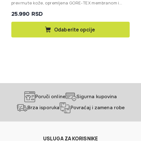
prevrnute kože, opremljena GORE-TEX membranom i
Vibram® đonom, idealna za via ferrate, tehničke pristupe
25.990
RSD
i zahtevne planinske terene.
Ovaj
Odaberite opcije
proizvod
ima
više
varijanti.
Opcije
mogu
biti
izabrane
na
stranici
Poruči online
Sigurna kupovina
proizvoda.
Brza isporuka
Povraćaj i zamena robe
USLUGA ZA KORISNIKE