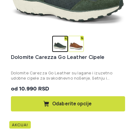
Dolomite Carezza Go Leather Cipele
Dolomite Carezza Go Leather
su lagane i izuzetno
udobne cipele za svakodnevno nošenje, šetnju i
putovanja, izrađene od ekološki sertifikovane kože i
od 10.990 RSD
opremljene ergonomskim đonom koji pruža odličnu
amortizaciju pri svakom koraku.
Ovaj
Odaberite opcije
proizvod
ima
više
AKCIJA!
varijanti.
Opcije