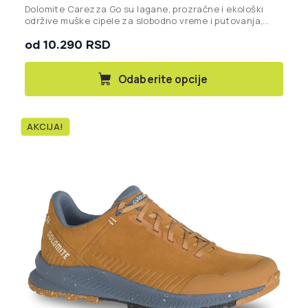
Dolomite Carezza Go su lagane, prozračne i ekološki
održive muške cipele za slobodno vreme i putovanja,
dizajnirane da pruže anatomsku podršku i vrhunsku
od 10.290 RSD
udobnost tokom celog dana.
Ovaj
Odaberite opcije
proizvod
ima
više
AKCIJA!
varijanti.
Opcije
mogu
biti
izabrane
na
stranici
proizvoda.