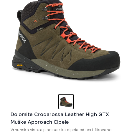
biti
izabrane
na
stranici
proizvoda.
Dolomite Crodarossa Leather High GTX
Muške Approach Cipele
Vrhunska visoka planinarska cipela od sertifikovane