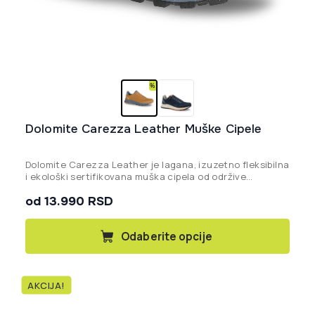
Dolomite Carezza Leather Muške Cipele
Dolomite Carezza Leather je lagana, izuzetno fleksibilna
i ekološki sertifikovana muška cipela od održive
prevrnute kože, kreirana za svakodnevnu udobnost,
od 13.990 RSD
putovanja i šetnje u prirodi.
Ovaj
Odaberite opcije
proizvod
ima
više
AKCIJA!
varijanti.
Opcije