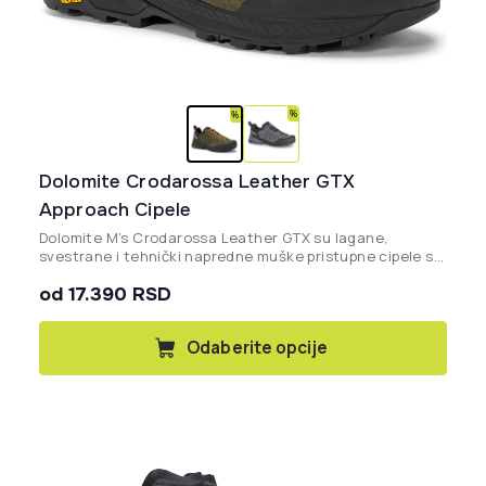
Dolomite Crodarossa Leather GTX
Approach Cipele
Dolomite M’s Crodarossa Leather GTX su lagane,
svestrane i tehnički napredne muške pristupne cipele sa
GORE-TEX membranom i Vibram® Megagrip đonom,
od 17.390 RSD
idealne za tehničke pristupe, Via Ferrata rute i letnje
planinarenje.
Ovaj
Odaberite opcije
proizvod
ima
više
varijanti.
Opcije
mogu