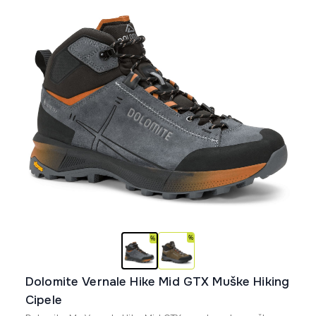
mogu
biti
izabrane
na
stranici
proizvoda.
Dolomite Vernale Hike Mid GTX Muške Hiking
Cipele