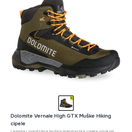
biti
izabrane
na
stranici
proizvoda.
Dolomite Vernale High GTX Muške Hiking
cipele
Lagana i svestrana muška planinarska cipela visokog