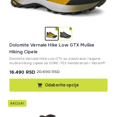
Dolomite Vernale Hike Low GTX Muške
Hiking Cipele
Dolomite Vernale Hike Low GTX su svestrane i lagane
muške hiking cipele sa GORE-TEX membranom i Vibram®
đonom, pružajući maksimalnu vodootpornost i stabilnost
16.490
RSD
20.690
RSD
na mešovitim terenima.
Originalna
Trenutna
cena
cena
Ovaj
Odaberite opcije
proizvod
je
je:
ima
bila:
16.490 rsd.
više
20.690 rsd.
AKCIJA!
varijanti.
Opcije
mogu