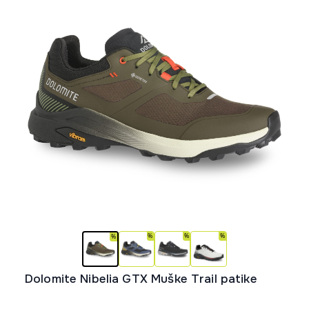
mogu
biti
izabrane
na
stranici
proizvoda.
Dolomite Nibelia GTX Muške Trail patike