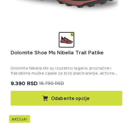
Dolomite Shoe Ms Nibelia Trail Patike
Dolomite Nibelia Ms su izuzetno lagane, prozračne i
fleksibilne muške cipele za brzo planinarenje, aktivne
šetnje i putovanja, opremljene vrhunskim Vibram® đonom
9.390
RSD
18.790
RSD
za optimalno prianjanje.
Originalna
Trenutna
cena
cena
Ovaj
Odaberite opcije
proizvod
je
je:
ima
bila:
9.390 rsd.
više
18.790 rsd.
AKCIJA!
varijanti.
Opcije