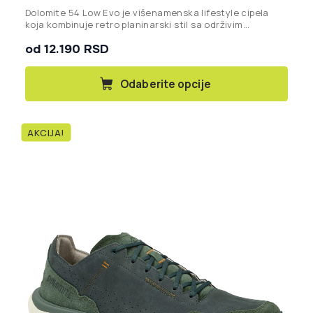
Dolomite 54 Low Evo je višenamenska lifestyle cipela
koja kombinuje retro planinarski stil sa održivim
materijalima, idealna za svakodnevnu upotrebu,
od 12.190 RSD
putovanja i lagane outdoor aktivnosti.
Ovaj
Odaberite opcije
proizvod
ima
više
AKCIJA!
varijanti.
Opcije
mogu
biti
izabrane
na
stranici
proizvoda.