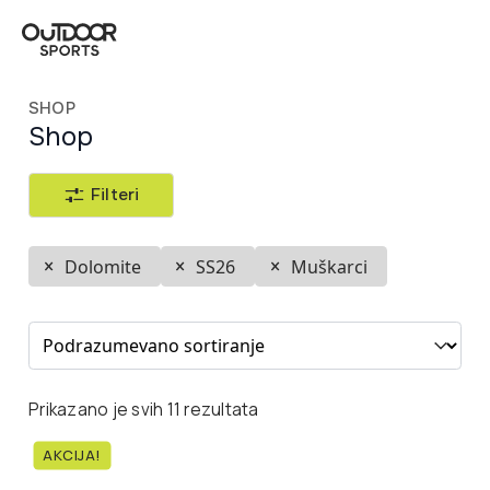
SHOP
Shop
Filteri
Dolomite
SS26
Muškarci
Sort content
Prikazano je svih 11 rezultata
AKCIJA!