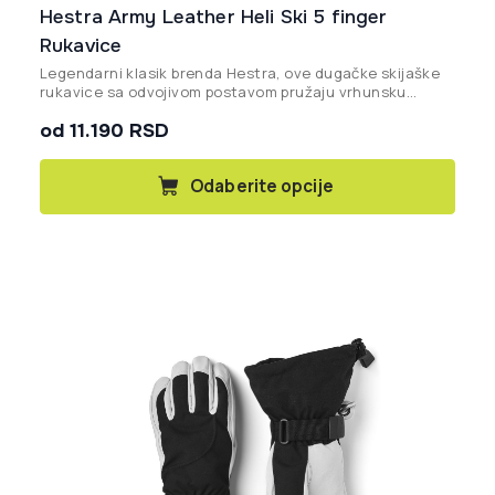
Hestra Army Leather Heli Ski 5 finger
Rukavice
Legendarni klasik brenda Hestra, ove dugačke skijaške
rukavice sa odvojivom postavom pružaju vrhunsku
toplotu i izdržljivost u najzahtevnijim zimskim uslovima i
od 11.190 RSD
dubokom snegu.
Ovaj
Odaberite opcije
proizvod
ima
više
varijanti.
Opcije
mogu
biti
izabrane
na
stranici
proizvoda.