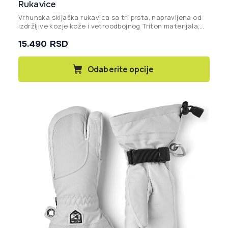
Rukavice
Vrhunska skijaška rukavica sa tri prsta, napravljena od
izdržljive kozje kože i vetroodbojnog Triton materijala,
dizajnirana da pruži maksimalnu toplinu i funkcionalnost
15.490
RSD
u najhladnijim uslovima.
Ovaj
Odaberite opcije
proizvod
ima
više
varijanti.
Opcije
mogu
biti
izabrane
na
stranici
proizvoda.