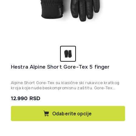
Hestra Alpine Short Gore-Tex 5 finger
Alpine Short Gore-Tex su klasične ski rukavice kratkog
kroja koje nude beskompromisnu zaštitu. Gore-Tex
membrana osigurava da vaše ruke ostanu suve u svim
12.990
RSD
uslovima, dok meka kozja koža na dlanu pruža odličan
hvat i dugotrajnost. Idealne su za skijaše koji žele
vrhunsku tehnologiju u kompaktnom formatu koji staje
Ovaj
Odaberite opcije
pod rukav jakne.
proizvod
ima
više
varijanti.