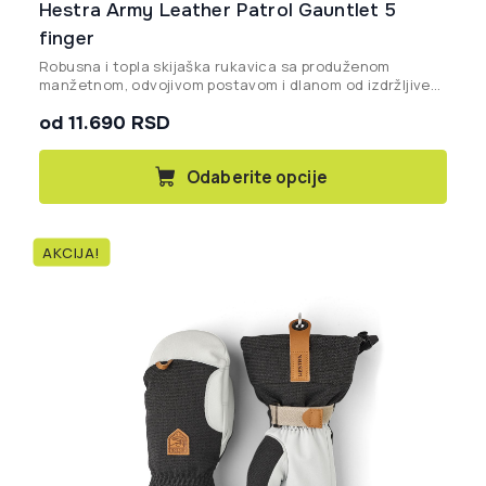
Hestra Army Leather Patrol Gauntlet 5
finger
Robusna i topla skijaška rukavica sa produženom
manžetnom, odvojivom postavom i dlanom od izdržljive
kozje kože, idealna za dubok sneg i ekstremne zimske
od 11.690 RSD
uslove.
Ovaj
Odaberite opcije
proizvod
ima
više
AKCIJA!
varijanti.
Opcije
mogu
biti
izabrane
na
stranici
proizvoda.