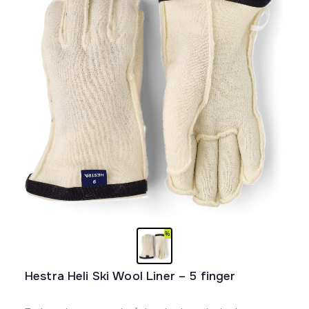
biti
izabrane
na
stranici
proizvoda.
Hestra Heli Ski Wool Liner – 5 finger