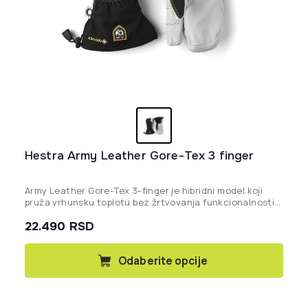
Hestra Army Leather Gore-Tex 3 finger
Army Leather Gore-Tex 3-finger je hibridni model koji
pruža vrhunsku toplotu bez žrtvovanja funkcionalnosti
Gore-Tex zaštite. Odvojeni kažiprst omogućava
22.490
RSD
preciznost, dok ostali prsti dele toplotu unutar rukavice.
Najbolji izbor za ekstremno hladne i vlažne dane na
planini.
Ovaj
Odaberite opcije
proizvod
ima
više