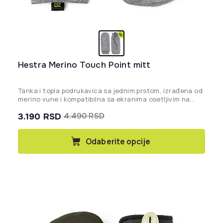
Hestra Merino Touch Point mitt
Tanka i topla podrukavica sa jednim prstom, izrađena od
merino vune i kompatibilna sa ekranima osetljivim na
dodir, idealna kao dodatni izolacioni sloj ili za
3.190
RSD
4.490
RSD
samostalno nošenje.
Originalna
Trenutna
cena
cena
Ovaj
Odaberite opcije
proizvod
je
je:
ima
bila:
3.190 rsd.
više
4.490 rsd.
varijanti.
Opcije
mogu
biti
izabrane