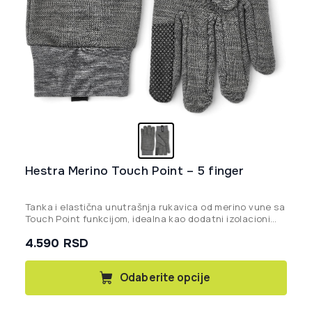
Hestra Merino Touch Point – 5 finger
Tanka i elastična unutrašnja rukavica od merino vune sa
Touch Point funkcijom, idealna kao dodatni izolacioni
sloj ili samostalna rukavica za intenzivne outdoor
4.590
RSD
aktivnosti.
Ovaj
Odaberite opcije
proizvod
ima