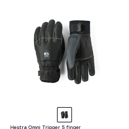
Opcije
mogu
biti
izabrane
na
stranici
proizvoda.
Hestra Omni Trigger 5 finger