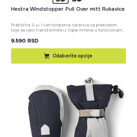
Hestra Windstopper Pull Over mitt Rukavice
Praktična 2-u-1 vetrootporna rukavica sa preklopom
koja se lako transformiše iz tople mitene u funkcionalnu
rukavicu bez prstiju, idealna za precizne aktivnosti na
9.590
RSD
otvorenom.
Ovaj
Odaberite opcije
proizvod
ima
više
varijanti.
Opcije
mogu
biti
izabrane
na
stranici
proizvoda.