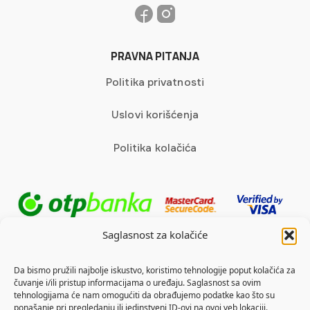
PRAVNA PITANJA
Politika privatnosti
Uslovi korišćenja
Politika kolačića
Saglasnost za kolačiće
Da bismo pružili najbolje iskustvo, koristimo tehnologije poput kolačića za
čuvanje i/ili pristup informacijama o uređaju. Saglasnost sa ovim
tehnologijama će nam omogućiti da obrađujemo podatke kao što su
ponašanje pri pregledanju ili jedinstveni ID-ovi na ovoj veb lokaciji.