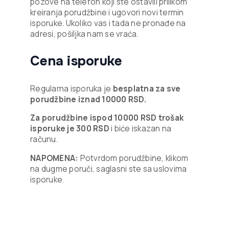
pozove na telefon koji ste ostavili prilikom
kreiranja porudžbine i ugovori novi termin
isporuke. Ukoliko vas i tada ne pronađe na
adresi, pošiljka nam se vraća.
Cena isporuke
Regularna isporuka je
besplatna za sve
porudžbine iznad 10000 RSD.
Za porudžbine ispod 10000 RSD trošak
isporuke je 300 RSD
i biće iskazan na
računu.
NAPOMENA:
Potvrdom porudžbine, klikom
na dugme poruči, saglasni ste sa uslovima
isporuke.