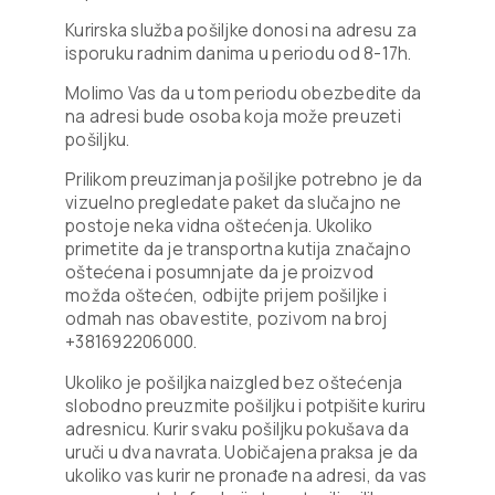
Kurirska služba pošiljke donosi na adresu za
isporuku radnim danima u periodu od 8-17h.
Molimo Vas da u tom periodu obezbedite da
na adresi bude osoba koja može preuzeti
pošiljku.
Prilikom preuzimanja pošiljke potrebno je da
vizuelno pregledate paket da slučajno ne
postoje neka vidna oštećenja. Ukoliko
primetite da je transportna kutija značajno
oštećena i posumnjate da je proizvod
možda oštećen, odbijte prijem pošiljke i
odmah nas obavestite, pozivom na broj
+381692206000.
Ukoliko je pošiljka naizgled bez oštećenja
slobodno preuzmite pošiljku i potpišite kuriru
adresnicu. Kurir svaku pošiljku pokušava da
uruči u dva navrata. Uobičajena praksa je da
ukoliko vas kurir ne pronađe na adresi, da vas