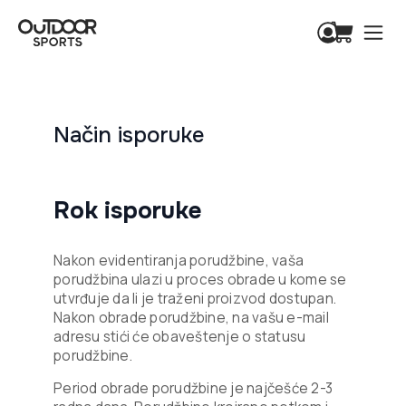
Način isporuke
Rok isporuke
Nakon evidentiranja porudžbine, vaša
porudžbina ulazi u proces obrade u kome se
utvrđuje da li je traženi proizvod dostupan.
Nakon obrade porudžbine, na vašu e-mail
adresu stići će obaveštenje o statusu
porudžbine.
Period obrade porudžbine je najčešće 2-3