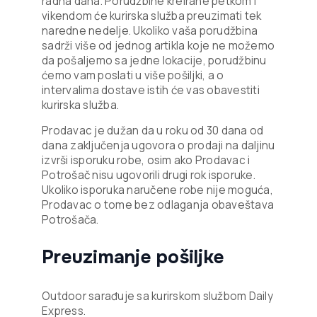
radna dana. Porudžbine kreirane petkom i
vikendom će kurirska služba preuzimati tek
naredne nedelje. Ukoliko vaša porudžbina
sadrži više od jednog artikla koje ne možemo
da pošaljemo sa jedne lokacije, porudžbinu
ćemo vam poslati u više pošiljki, a o
intervalima dostave istih će vas obavestiti
kurirska služba.
Prodavac je dužan da u roku od 30 dana od
dana zaključenja ugovora o prodaji na daljinu
izvrši isporuku robe, osim ako Prodavac i
Potrošač nisu ugovorili drugi rok isporuke.
Ukoliko isporuka naručene robe nije moguća,
Prodavac o tome bez odlaganja obaveštava
Potrošača.
Preuzimanje pošiljke
Outdoor sarađuje sa kurirskom službom Daily
Express.