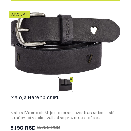
ima
više
AKCIJA!
varijanti.
Opcije
mogu
biti
izabrane
na
stranici
proizvoda.
Maloja BärenbichlM.
Maloja BärenbichlM. je moderan i svestran unisex kaiš
izrađen od visokokvalitetne prevrnute kože sa
dekorativnim motivima izbušenih srca.
5.190
RSD
8.790
RSD
Originalna
Trenutna