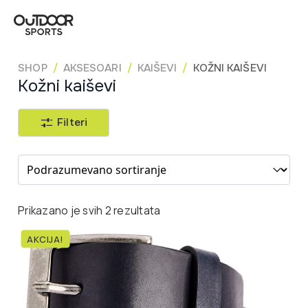
SHOP
AKSESOARI
KAIŠEVI
KOŽNI KAIŠEVI
Kožni kaiševi
Filteri
Sort content
Prikazano je svih 2 rezultata
AKCIJA!