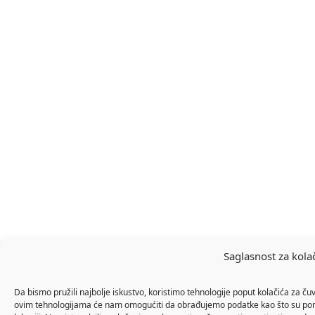
Saglasnost za kola
Da bismo pružili najbolje iskustvo, koristimo tehnologije poput kolačića za ču
ovim tehnologijama će nam omogućiti da obrađujemo podatke kao što su ponaš