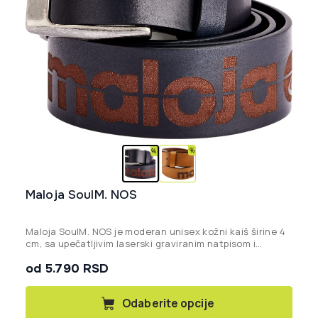
Maloja SoulM. NOS
Maloja SoulM. NOS je moderan unisex kožni kaiš širine 4
cm, sa upečatljivim laserski graviranim natpisom i
brendiranom kopčom, idealan za sve prilike.
od 5.790 RSD
Ovaj
Odaberite opcije
proizvod