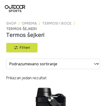
SHOP
OPREMA
TERMOSI I BOCE
TERMOS ŠEJKERI
Termos šejkeri
Filteri
Sort content
Prikazan jedan rezultat