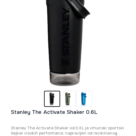
Stanley The Activate Shaker 0.6L
Stanley The Activate Shaker od 0,6L je vrhunski sportski
šejker visokih performansi, napravljen od recikliranog