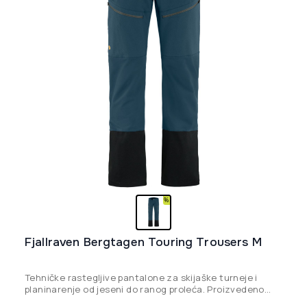
na
stranici
proizvoda.
Fjallraven Bergtagen Touring Trousers M
Tehničke rastegljive pantalone za skijaške turneje i
planinarenje od jeseni do ranog proleća. Proizvedeno
bez PFAS-a.