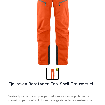
izabrane
na
stranici
proizvoda.
Fjallraven Bergtagen Eco-Shell Trousers M
Vodootporne troslojne pantalone za duga putovanja
iznad linije drveća, tokom cele godine. Proizvedeno bez
PFAS-a.