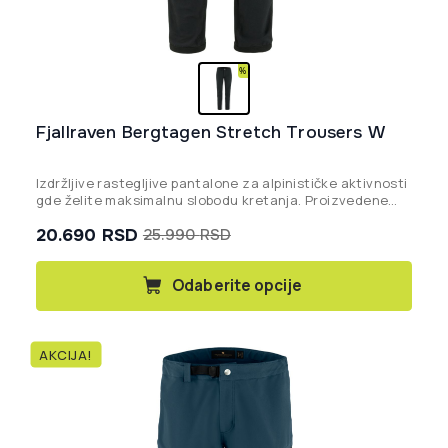
Fjallraven Bergtagen Stretch Trousers W
Izdržljive rastegljive pantalone za alpinističke aktivnosti
gde želite maksimalnu slobodu kretanja. Proizvedene
bez PFAS-a.
20.690
RSD
25.990
RSD
Originalna
Trenutna
cena
cena
Ovaj
Odaberite opcije
proizvod
je
je:
ima
bila:
20.690 rsd.
više
25.990 rsd.
AKCIJA!
varijanti.
Opcije
mogu
biti
izabrane