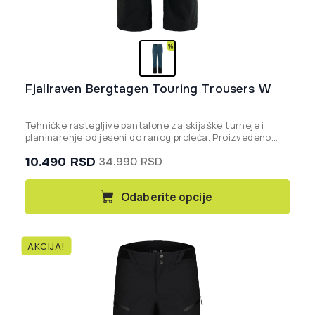
Fjallraven Bergtagen Touring Trousers W
Tehničke rastegljive pantalone za skijaške turneje i
planinarenje od jeseni do ranog proleća. Proizvedeno
bez PFAS-a.
10.490
RSD
34.990
RSD
Originalna
Trenutna
cena
cena
Ovaj
Odaberite opcije
proizvod
je
je:
ima
bila:
10.490 rsd.
više
34.990 rsd.
AKCIJA!
varijanti.
Opcije
mogu
biti
izabrane