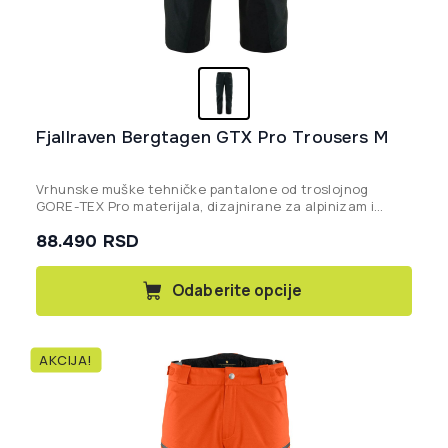
Fjallraven Bergtagen GTX Pro Trousers M
Vrhunske muške tehničke pantalone od troslojnog
GORE-TEX Pro materijala, dizajnirane za alpinizam i
skijanje, nudeći beskompromisnu zaštitu od elemenata
88.490
RSD
uz izuzetnu prozračnost.
Ovaj
Odaberite opcije
proizvod
ima
više
AKCIJA!
varijanti.
Opcije
mogu
biti