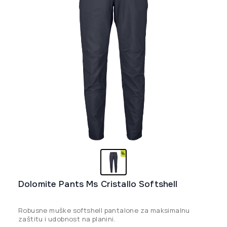
izabrane
na
stranici
proizvoda.
Dolomite Pants Ms Cristallo Softshell
Robusne muške softshell pantalone za maksimalnu
zaštitu i udobnost na planini.