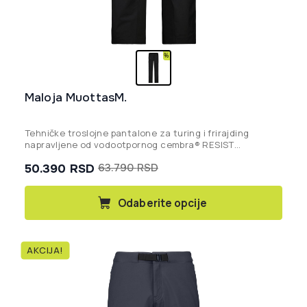
Maloja MuottasM.
Tehničke troslojne pantalone za turing i frirajding
napravljene od vodootpornog cembra® RESIST
materijala – bluesign® PROIZVOD
50.390
RSD
63.790
RSD
Originalna
Trenutna
cena
cena
Ovaj
Odaberite opcije
proizvod
je
je:
ima
bila:
50.390 rsd.
više
63.790 rsd.
AKCIJA!
varijanti.
Opcije
mogu
biti