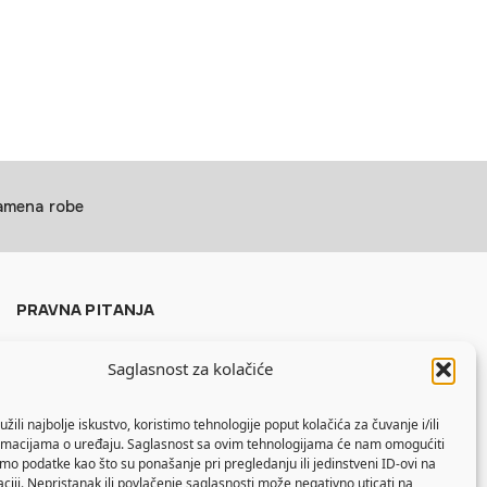
zamena robe
PRAVNA PITANJA
Politika privatnosti
Saglasnost za kolačiće
Uslovi korišćenja
Politika kolačića
žili najbolje iskustvo, koristimo tehnologije poput kolačića za čuvanje i/ili
ormacijama o uređaju. Saglasnost sa ovim tehnologijama će nam omogućiti
o podatke kao što su ponašanje pri pregledanju ili jedinstveni ID-ovi na
aciji. Nepristanak ili povlačenje saglasnosti može negativno uticati na