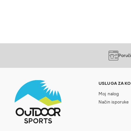
Poruči
USLUGA ZA KO
Moj nalog
Način isporuke