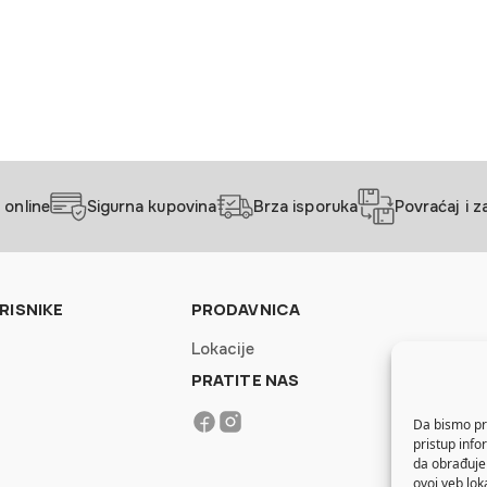
 online
Sigurna kupovina
Brza isporuka
Povraćaj i 
RISNIKE
PRODAVNICA
Lokacije
PRATITE NAS
Da bismo pru
pristup inf
da obrađujem
ovoj veb lok