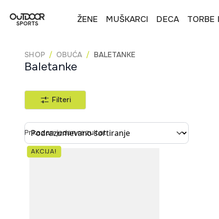
ŽENE
MUŠKARCI
DECA
TORBE 
SHOP
OBUĆA
BALETANKE
Baletanke
Filteri
Sort content
Prikazan jedan rezultat
AKCIJA!