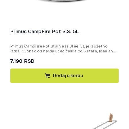
Primus CampFire Pot S.S. 5L
Primus CampFire Pot Stainless Steel 5L je izuzetno
izdržljiv lonac od nerđajućeg čelika od 5 litara, idealan
za kuvanje na otvorenoj vatri ili kamperskom rešou za
7.190
RSD
veće grupe.
Dodaj u korpu