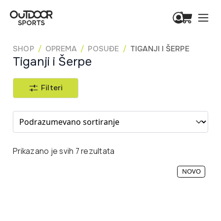
SHOP
OPREMA
POSUĐE
TIGANJI I ŠERPE
Tiganji i Šerpe
Filteri
Sort content
Prikazano je svih 7 rezultata
NOVO