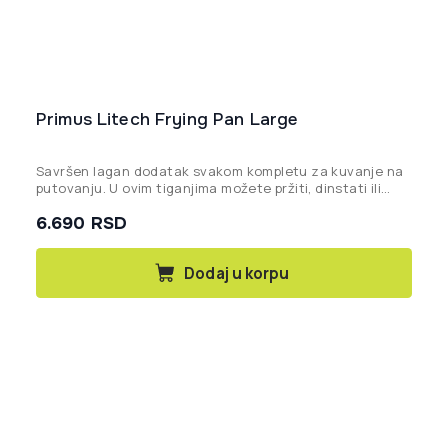
Primus Litech Frying Pan Large
Savršen lagan dodatak svakom kompletu za kuvanje na
putovanju. U ovim tiganjima možete pržiti, dinstati ili
krčkati, baš kao kod kuće.
6.690
RSD
Dodaj u korpu