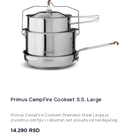
Primus CampFire Cookset S.S. Large
Primus CampFire Cookset Stainless Steel Large je
izuzetno izdržljiv i robustan set posuđa od nerđajućeg
čelika, savršeno dizajniran za kuvanje na otvorenoj vatri
14.290
RSD
ili kamperskom rešou za 3-4 osobe.