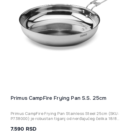
Primus CampFire Frying Pan S.S. 25cm
Primus CampFire Frying Pan Stainless Steel 25cm (SKU:
P738000) je robustan tiganj od nerđajućeg čelika 18/8
sa aluminijumskim dnom za ravnomernu distribuciju
7.590
RSD
toplote, opremljen sklopivom ručkom i namenskom