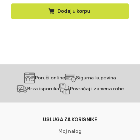
torbom za lak transport i upotrebu na otvorenoj vatri ili
rešou.
Dodaj u korpu
Poruči online
Sigurna kupovina
Brza isporuka
Povraćaj i zamena robe
USLUGA ZA KORISNIKE
Moj nalog