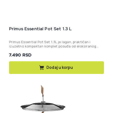
Primus Essential Pot Set 1.3 L
Primus Essential Pot Set 1.3L
je lagan, praktičan i
izuzetno kompaktan komplet posuđa od eloksiranog
aluminijuma, idealan za pripremu jednostavnih obroka na
7.490
RSD
kampovanju i planinarenju za 1 do 3 osobe.
Dodaj u korpu