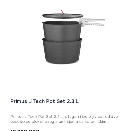
Primus LiTech Pot Set 2.3 L
Primus LiTech Pot Set 2.3 L je lagan i izdržljiv set od dve
posude od eloksiranog aluminijuma sa keramičkim
nelepljivim premazom, idealan za pripremu obroka za 2