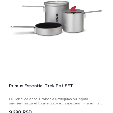
Primus Essential Trek Pot SET
Ovi lonci od anodiziranog aluminijuma su lagani i
savršeni su za efikasne obroke u zabačenim krajevima.
Dostupni su u dve veličine ili kao set.
9.290
RSD