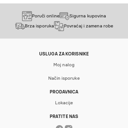
izabrane
na
stranici
Poruči online
Sigurna kupovina
proizvoda.
Brza isporuka
Povraćaj i zamena robe
USLUGA ZA KORISNIKE
Moj nalog
Način isporuke
PRODAVNICA
Lokacije
PRATITE NAS