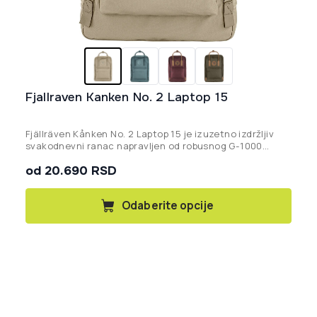
Fjallraven Kanken No. 2 Laptop 15
Fjällräven Kånken No. 2 Laptop 15 je izuzetno izdržljiv
svakodnevni ranac napravljen od robusnog G-1000
HeavyDuty materijala sa luksuznim kožnim detaljima i
od 20.690 RSD
posebnim postavljenim odeljkom za laptop od 15 inča.
Ovaj
Odaberite opcije
proizvod
ima
više
varijanti.
Opcije
mogu
biti