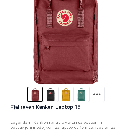
izabrane
na
stranici
proizvoda.
Fjallraven Kanken Laptop 15
Legendarni Kånken ranac u verziji sa posebnim
postavljenim odeljkom za laptop od 15 inča, idealan za