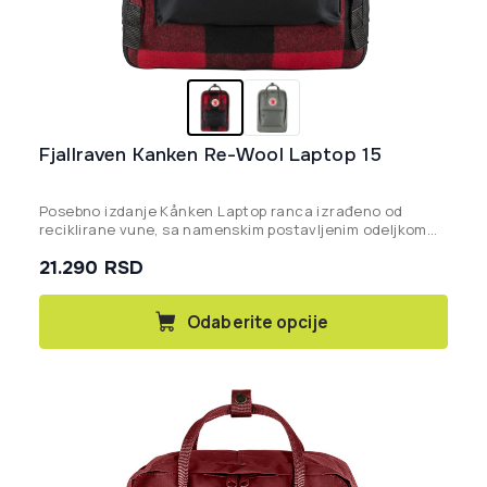
Fjallraven Kanken Re-Wool Laptop 15
Posebno izdanje Kånken Laptop ranca izrađeno od
reciklirane vune, sa namenskim postavljenim odeljkom
za laptop od 15 inča i izdržljivim G-1000 HeavyDuty S
21.290
RSD
ojačanjima.
Ovaj
Odaberite opcije
proizvod
ima
više
varijanti.
Opcije
mogu
biti