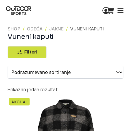
SHOP
ODEĆA
JAKNE
VUNENI KAPUTI
Vuneni kaputi
Filteri
Sort content
Prikazan jedan rezultat
AKCIJA!