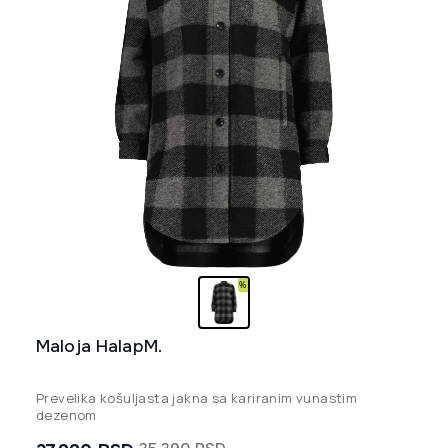
Maloja HalapM.
Prevelika košuljasta jakna sa kariranim vunastim
dezenom