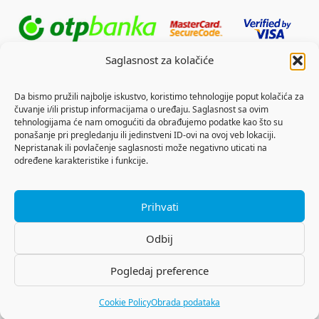
Saglasnost za kolačiće
Da bismo pružili najbolje iskustvo, koristimo tehnologije poput kolačića za
čuvanje i/ili pristup informacijama o uređaju. Saglasnost sa ovim
tehnologijama će nam omogućiti da obrađujemo podatke kao što su
ponašanje pri pregledanju ili jedinstveni ID-ovi na ovoj veb lokaciji.
Nepristanak ili povlačenje saglasnosti može negativno uticati na
određene karakteristike i funkcije.
Prihvati
Odbij
Pogledaj preference
Copyright © 2026 Outdoor Sports
Cookie Policy
Obrada podataka