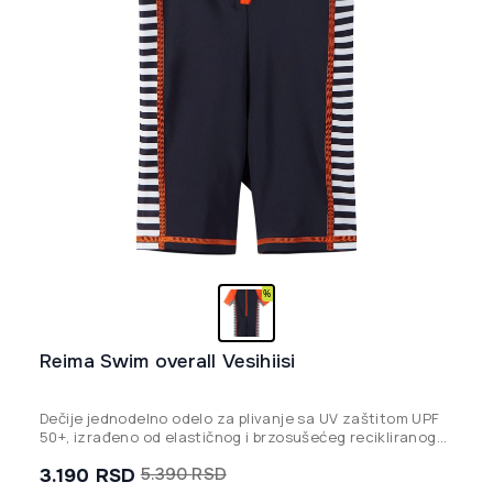
Reima Swim overall Vesihiisi
Dečije jednodelno odelo za plivanje sa UV zaštitom UPF
50+, izrađeno od elastičnog i brzosušećeg recikliranog
materijala koji pruža maksimalnu udobnost i sigurnost na
3.190
RSD
5.390
RSD
suncu.
Originalna
Trenutna