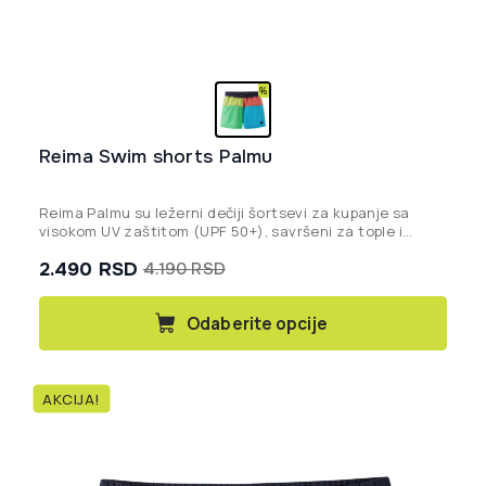
Reima Swim shorts Palmu
Reima Palmu su ležerni dečiji šortsevi za kupanje sa
visokom UV zaštitom (UPF 50+), savršeni za tople i
sunčane letnje dane provedene na plaži ili bazenu.
2.490
RSD
4.190
RSD
Originalna
Trenutna
cena
cena
Ovaj
Odaberite opcije
proizvod
je
je:
ima
bila:
2.490 rsd.
više
4.190 rsd.
AKCIJA!
varijanti.
Opcije
mogu
biti