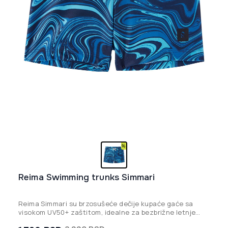
Reima Swimming trunks Simmari
Reima Simmari su brzosušeće dečije kupaće gaće sa
visokom UV50+ zaštitom, idealne za bezbrižne letnje
dane na plaži ili bazenu.