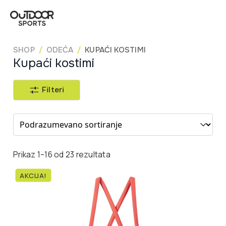
SHOP
ODEĆA
KUPAĆI KOSTIMI
Kupaći kostimi
Filteri
Sort content
Prikaz 1–16 od 23 rezultata
AKCIJA!