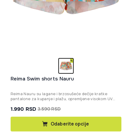
Reima Swim shorts Nauru
Reima Nauru su lagane i brzosušeće dečije kratke
pantalone za kupanje i plažu, opremljene visokom UV
zaštitom UPF 50+ i napravljene od ekološki prihvatljivih
1.990
RSD
3.590
RSD
recikliranih materijala.
Originalna
Trenutna
cena
cena
Ovaj
Odaberite opcije
proizvod
je
je: