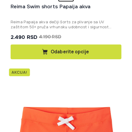
Reima Swim shorts Papaija akva
Reima Papaija akva dečiji šorts za plivanje sa UV
zaštitom 50+ pruža vrhunsku udobnost i sigurnost
tokom toplih letnjih dana na plaži ili bazenu.
2.490
RSD
4.190
RSD
Originalna
Trenutna
cena
cena
Ovaj
Odaberite opcije
proizvod
je
je:
ima
bila:
2.490 rsd.
više
4.190 rsd.
AKCIJA!
varijanti.
Opcije
mogu
biti
izabrane
na
stranici
proizvoda.