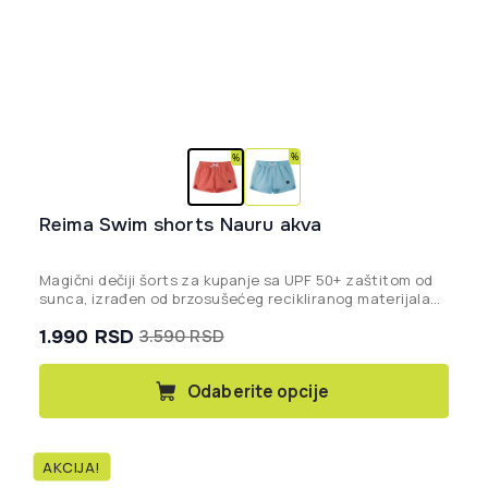
Reima Swim shorts Nauru akva
Magični dečiji šorts za kupanje sa UPF 50+ zaštitom od
sunca, izrađen od brzosušećeg recikliranog materijala
koji otkriva skriveni print u dodiru sa vodom.
1.990
RSD
3.590
RSD
Originalna
Trenutna
cena
cena
Ovaj
Odaberite opcije
proizvod
je
je:
ima
bila:
1.990 rsd.
više
3.590 rsd.
AKCIJA!
varijanti.