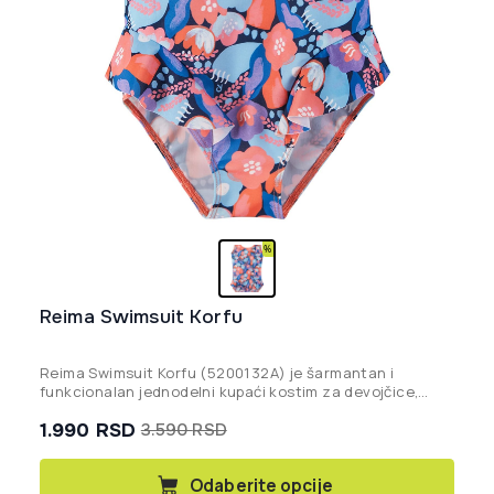
Reima Swimsuit Korfu
Reima Swimsuit Korfu (5200132A)
je šarmantan i
funkcionalan jednodelni kupaći kostim za devojčice,
izrađen od ekološki prihvatljivog SunProof materijala sa
1.990
RSD
3.590
RSD
UV zaštitom UPF 50+ i ukrašen simpatičnim karnerima.
Originalna
Trenutna
cena
cena
Ovaj
Odaberite opcije
proizvod