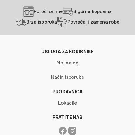
na
stranici
Poruči online
Sigurna kupovina
proizvoda.
Brza isporuka
Povraćaj i zamena robe
USLUGA ZA KORISNIKE
Moj nalog
Način isporuke
PRODAVNICA
Lokacije
PRATITE NAS