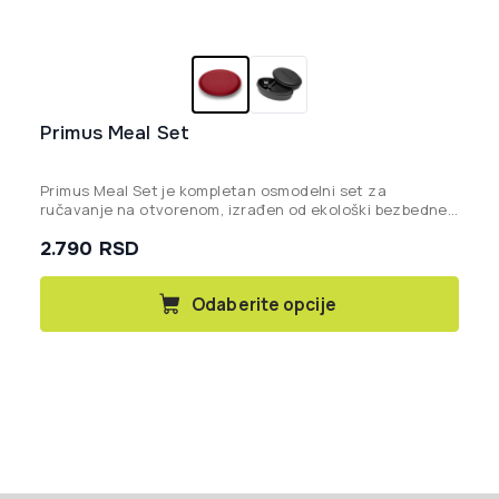
Primus Meal Set
Primus Meal Set
je kompletan osmodelni set za
ručavanje na otvorenom, izrađen od ekološki bezbedne
plastike bez BPA, idealan za kampovanje, planinarenje i
2.790
RSD
piknike.
Ovaj
Odaberite opcije
proizvod
ima
više
varijanti.
Opcije
mogu
biti
izabrane