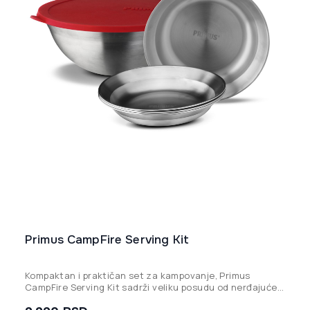
Primus CampFire Serving Kit
Kompaktan i praktičan set za kampovanje, Primus
CampFire Serving Kit sadrži veliku posudu od nerđajućeg
čelika sa silikonskim poklopcem i četiri tanjira koji se