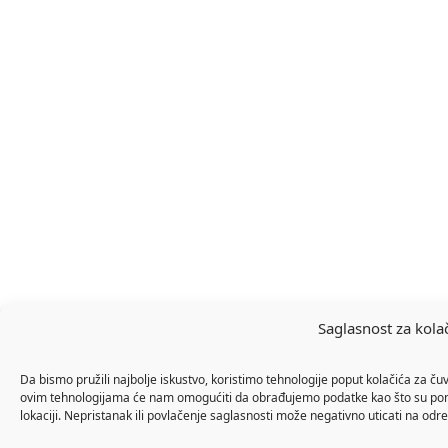
Saglasnost za kola
Da bismo pružili najbolje iskustvo, koristimo tehnologije poput kolačića za ču
ovim tehnologijama će nam omogućiti da obrađujemo podatke kao što su ponaš
lokaciji. Nepristanak ili povlačenje saglasnosti može negativno uticati na odre