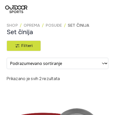
SHOP
OPREMA
POSUĐE
SET ČINIJA
Set činija
Filteri
Sort content
Prikazano je svih 2 rezultata