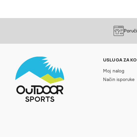
Poruči
USLUGA ZA KO
Moj nalog
Način isporuke