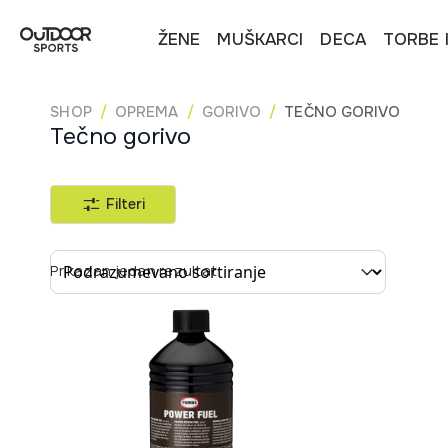
ŽENE
MUŠKARCI
DECA
TORBE 
SHOP
OPREMA
GORIVO
TEČNO GORIVO
Tečno gorivo
Filteri
Sort content
Prikazan jedan rezultat