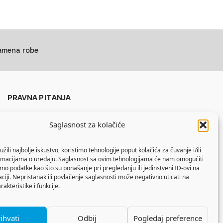
zamena robe
PRAVNA PITANJA
Politika privatnosti
Saglasnost za kolačiće
Uslovi korišćenja
Politika kolačića
žili najbolje iskustvo, koristimo tehnologije poput kolačića za čuvanje i/ili
ormacijama o uređaju. Saglasnost sa ovim tehnologijama će nam omogućiti
o podatke kao što su ponašanje pri pregledanju ili jedinstveni ID-ovi na
aciji. Nepristanak ili povlačenje saglasnosti može negativno uticati na
akteristike i funkcije.
ihvati
Odbij
Pogledaj preference