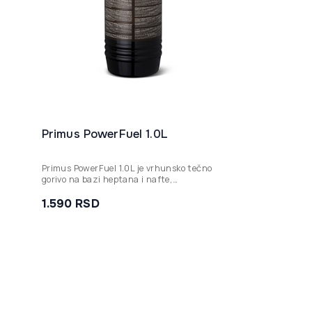
Primus PowerFuel 1.0L
Primus PowerFuel 1.0L je vrhunsko tečno
gorivo na bazi heptana i nafte,
optimizovano za čisto sagorevanje i
stabilne performanse višegorivnih rešoa u
1.590
RSD
svim vremenskim uslovima.