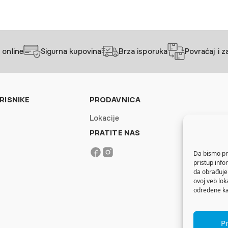
 online
Sigurna kupovina
Brza isporuka
Povraćaj i 
RISNIKE
PRODAVNICA
Lokacije
PRATITE NAS
Da bismo pru
pristup inf
da obrađujem
ovoj veb lok
određene kar
Pr