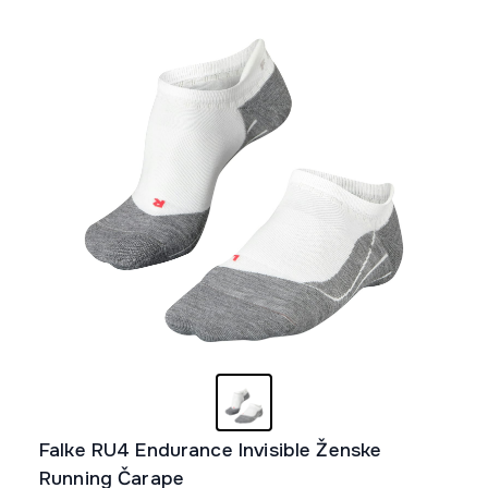
mogu
biti
izabrane
na
stranici
proizvoda.
Falke RU4 Endurance Invisible Ženske
Running Čarape