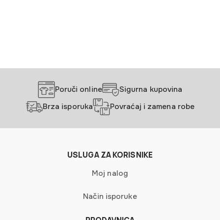
više
varijanti.
Opcije
mogu
biti
izabrane
na
stranici
Poruči online
Sigurna kupovina
proizvoda.
Brza isporuka
Povraćaj i zamena robe
USLUGA ZA KORISNIKE
Moj nalog
Način isporuke