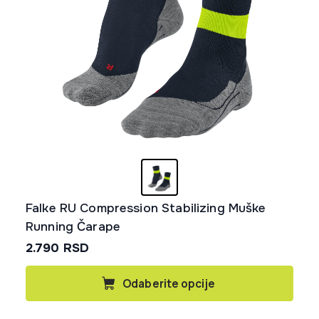
proizvoda.
Falke RU Compression Stabilizing Muške
Running Čarape
2.790
RSD
Ovaj
Odaberite opcije
proizvod
ima