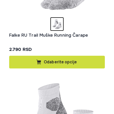
Falke RU Trail Muške Running Čarape
2.790
RSD
Ovaj
Odaberite opcije
proizvod
ima
više
varijanti.
Opcije
mogu
biti
izabrane
na