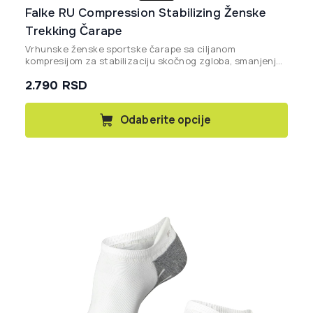
Falke RU Compression Stabilizing Ženske
Trekking Čarape
Vrhunske ženske sportske čarape sa ciljanom
kompresijom za stabilizaciju skočnog zgloba, smanjenje
rizika od povreda i vrhunsku kontrolu vlage na
2.790
RSD
zahtevnim trkačkim i trekking stazama.
Ovaj
Odaberite opcije
proizvod
ima
više
varijanti.
Opcije
mogu
biti
izabrane
na
stranici
proizvoda.