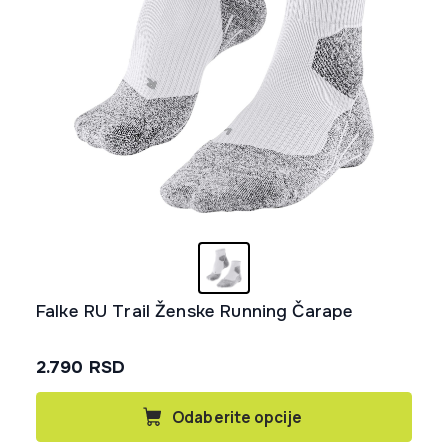
stranici
proizvoda.
Falke RU Trail Ženske Running Čarape
2.790
RSD
Ovaj
Odaberite opcije
proizvod
ima