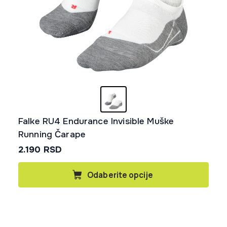
Falke RU4 Endurance Invisible Muške
Running Čarape
2.190
RSD
Ovaj
Odaberite opcije
proizvod
ima
više
varijanti.
Opcije