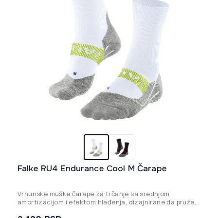
Falke RU4 Endurance Cool M Čarape
Vrhunske muške čarape za trčanje sa srednjom
amortizacijom i efektom hlađenja, dizajnirane da pruže
maksimalnu zaštitu od žuljeva i optimalnu klimu stopala