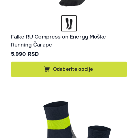
Falke RU Compression Energy Muške
Running Čarape
5.990
RSD
Ovaj
Odaberite opcije
proizvod
ima
više
varijanti.
Opcije
mogu
biti
izabrane
na
stranici