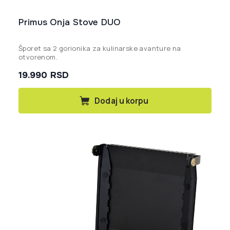
Primus Onja Stove DUO
Šporet sa 2 gorionika za kulinarske avanture na
otvorenom.
19.990
RSD
Dodaj u korpu