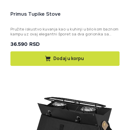
Primus Tupike Stove
Pružite iskustvo kuvanja kao u kuhinji u bilo kom baznom
kampu uz ovaj elegantni šporet sa dva gorionika sa
drvenim ukrasima.
36.590
RSD
Dodaj u korpu