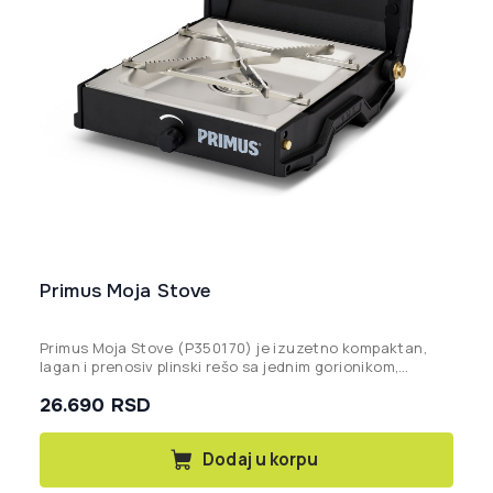
Primus Moja Stove
Primus Moja Stove (P350170) je izuzetno kompaktan,
lagan i prenosiv plinski rešo sa jednim gorionikom,
idealan za kampovanje, pripremu hrane u kombiju ili na
26.690
RSD
čamcu, kao i za upotrebu kao dodatni gorionik uz roštilj.
Dodaj u korpu