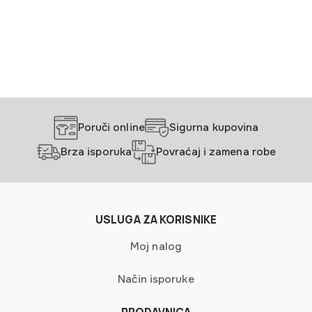
Poruči online
Sigurna kupovina
Brza isporuka
Povraćaj i zamena robe
USLUGA ZA KORISNIKE
Moj nalog
Način isporuke