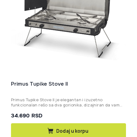
Primus Tupike Stove II
Primus Tupike Stove II je elegantan i izuzetno
funkcionalan rešo sa dva gorionika, dizajniran da vam
pruži pravo kulinarsko iskustvo iz kućne kuhinje direktno
34.690
RSD
na vašem omiljenom mestu u prirodi.
Dodaj u korpu