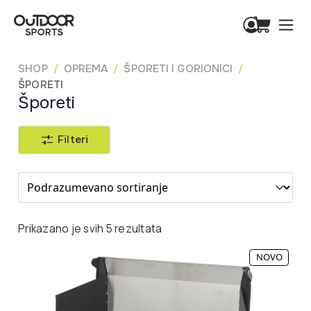
SHOP
OPREMA
ŠPORETI I GORIONICI
ŠPORETI
Šporeti
Filteri
Sort content
Prikazano je svih 5 rezultata
NOVO