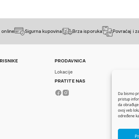
 online
Sigurna kupovina
Brza isporuka
Povraćaj i 
RISNIKE
PRODAVNICA
Lokacije
PRATITE NAS
Da bismo pru
pristup inf
da obrađujem
ovoj veb lok
određene kar
Pr