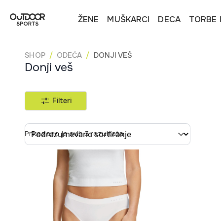
ŽENE
MUŠKARCI
DECA
TORBE 
SHOP
ODEĆA
DONJI VEŠ
Donji veš
Filteri
Sort content
Prikazano je svih 3 rezultata