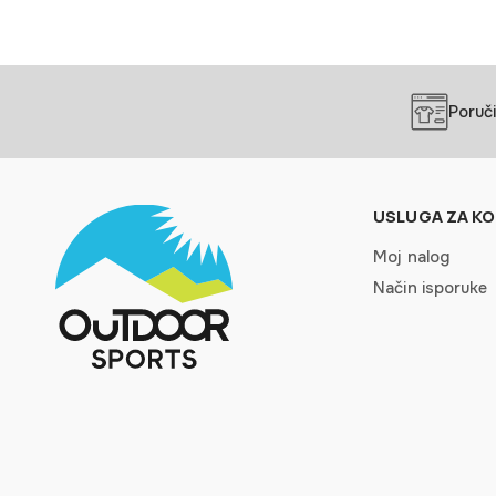
Poruči
USLUGA ZA KO
Moj nalog
Način isporuke