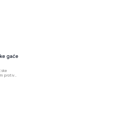
ke gaće
tske
m protiv
ciklizam i