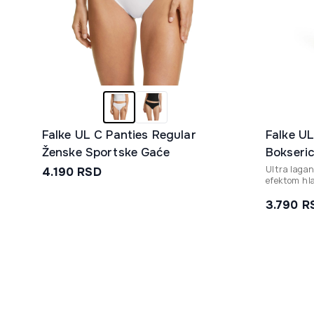
Falke UL C Panties Regular
Falke U
Ženske Sportske Gaće
Bokseri
Ultra lagan
4.190
RSD
efektom hl
vlage, idea
visokim te
3.790
R