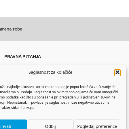
zamena robe
PRAVNA PITANJA
Politika privatnosti
Saglasnost za kolačiće
Uslovi korišćenja
Politika kolačića
žili najbolje iskustvo, koristimo tehnologije poput kolačića za čuvanje i/ili
ormacijama o uređaju. Saglasnost sa ovim tehnologijama će nam omogućiti
o podatke kao što su ponašanje pri pregledanju ili jedinstveni ID-ovi na
aciji. Nepristanak ili povlačenje saglasnosti može negativno uticati na
akteristike i funkcije.
ihvati
Odbij
Pogledaj preference