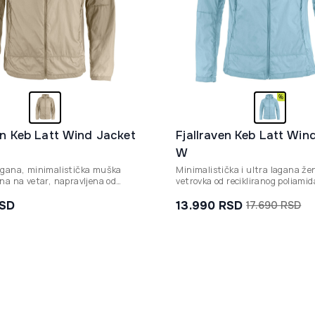
en Keb Latt Wind Jacket
Fjallraven Keb Latt Win
W
agana, minimalistička muška
Minimalistička i ultra lagana že
na na vetar, napravljena od
vetrovka od recikliranog poliamid
g poliamida i dizajnirana za
dizajnirana za letnje planinarenj
inarske avanture.
maksimalnu prenosivost u sops
SD
13.990
RSD
17.690
RSD
Originalna
Trenutna
džepu.
cena
cena
je
je:
bila:
13.990 rsd.
17.690 rsd.