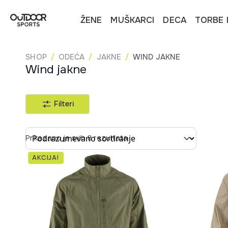
ŽENE
MUŠKARCI
DECA
TORBE 
SHOP
ODEĆA
JAKNE
WIND JAKNE
Wind jakne
Filteri
Sort content
Prikazano je svih 8 rezultata
AKCIJA!