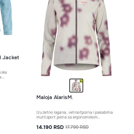
d Jacket
nska
a,
e i
tvenom
Maloja AlarisM.
Izuzetno lagana, vetrootporna i pakabilna
multisport jakna sa ergonomskom
kapuljačom i reflektujućim detaljima,
idealna za dinamične aktivnosti poput
14.190
RSD
17.790
RSD
Originalna
Trenutna
trčanja i biciklizma.