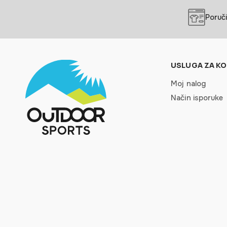
Poruči
USLUGA ZA KO
Moj nalog
Način isporuke