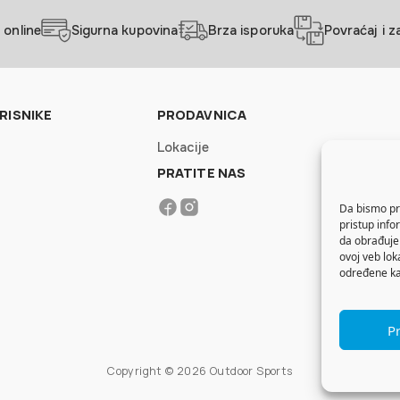
 online
Sigurna kupovina
Brza isporuka
Povraćaj i 
RISNIKE
PRODAVNICA
Lokacije
PRATITE NAS
Da bismo pru
pristup inf
da obrađujem
ovoj veb lok
određene kar
Pr
Copyright © 2026 Outdoor Sports