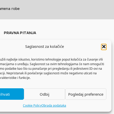
zamena robe
PRAVNA PITANJA
Politika privatnosti
Saglasnost za kolačiće
Uslovi korišćenja
Politika kolačića
žili najbolje iskustvo, koristimo tehnologije poput kolačića za čuvanje i/ili
ormacijama o uređaju. Saglasnost sa ovim tehnologijama će nam omogućiti
o podatke kao što su ponašanje pri pregledanju ili jedinstveni ID-ovi na
aciji. Nepristanak ili povlačenje saglasnosti može negativno uticati na
akteristike i funkcije.
ihvati
Odbij
Pogledaj preference
Cookie Policy
Obrada podataka