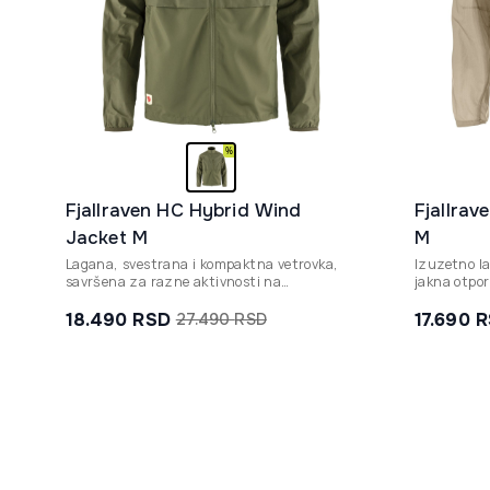
Fjallraven HC Hybrid Wind
Fjallrav
Jacket M
M
Lagana, svestrana i kompaktna vetrovka,
Izuzetno l
savršena za razne aktivnosti na
jakna otpor
otvorenom. Proizvedena bez PFAS-a.
reciklirano
letnje plan
18.490
RSD
17.690
R
27.490
RSD
Originalna
Trenutna
cena
cena
je
je:
bila:
18.490 rsd.
27.490 rsd.