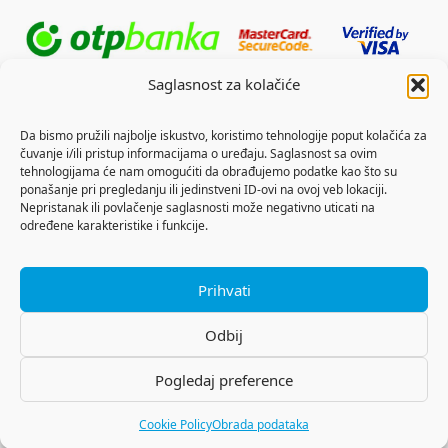
Saglasnost za kolačiće
Da bismo pružili najbolje iskustvo, koristimo tehnologije poput kolačića za
čuvanje i/ili pristup informacijama o uređaju. Saglasnost sa ovim
tehnologijama će nam omogućiti da obrađujemo podatke kao što su
ponašanje pri pregledanju ili jedinstveni ID-ovi na ovoj veb lokaciji.
Nepristanak ili povlačenje saglasnosti može negativno uticati na
određene karakteristike i funkcije.
Prihvati
Odbij
Pogledaj preference
Copyright © 2026 Outdoor Sports
Cookie Policy
Obrada podataka