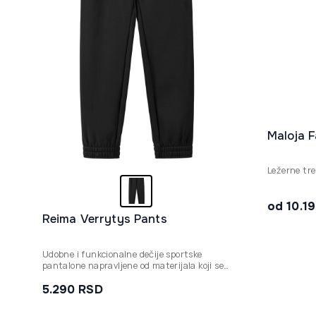
Maloja F
Ležerne tr
od 10.1
Reima Verrytys Pants
Udobne i funkcionalne dečije sportske
pantalone napravljene od materijala koji se
brzo suši, idealne za sport, školu i aktivnu
svakodnevnu igru.
5.290
RSD