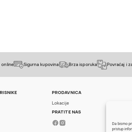
 online
Sigurna kupovina
Brza isporuka
Povraćaj i 
RISNIKE
PRODAVNICA
Lokacije
PRATITE NAS
Da bismo pru
pristup inf