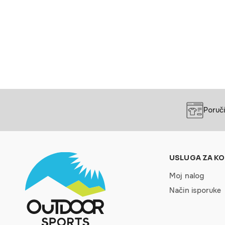
Poruči
USLUGA ZA KO
Moj nalog
Način isporuke