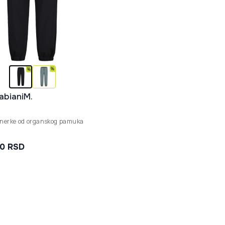
abianiM.
enerke od organskog pamuka
90 RSD