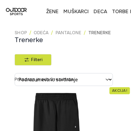
ŽENE
MUŠKARCI
DECA
TORBE 
SHOP
ODEĆA
PANTALONE
TRENERKE
Trenerke
Filteri
Sort content
Prikazano je svih 2 rezultata
AKCIJA!