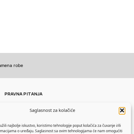
zamena robe
PRAVNA PITANJA
Politika privatnosti
Saglasnost za kolačiće
Uslovi korišćenja
Politika kolačića
žili najbolje iskustvo, koristimo tehnologije poput kolačića za čuvanje i/ili
ormacijama o uređaju. Saglasnost sa ovim tehnologijama će nam omogućiti