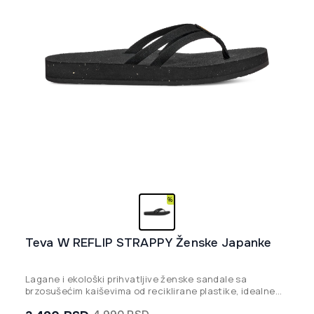
Teva W REFLIP STRAPPY Ženske Japanke
Lagane i ekološki prihvatljive ženske sandale sa
brzosušećim kaiševima od reciklirane plastike, idealne
za putovanja i celodnevnu udobnost.