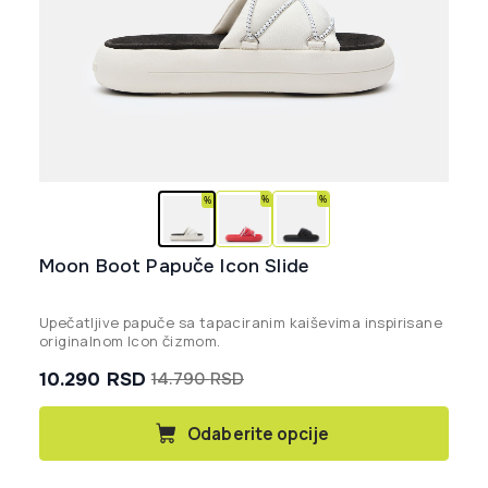
Moon Boot Papuče Icon Slide
Upečatljive papuče sa tapaciranim kaiševima inspirisane
originalnom Icon čizmom.
10.290
RSD
14.790
RSD
Originalna
Trenutna
cena
cena
Ovaj
Odaberite opcije
proizvod
je
je:
ima
bila:
10.290 rsd.