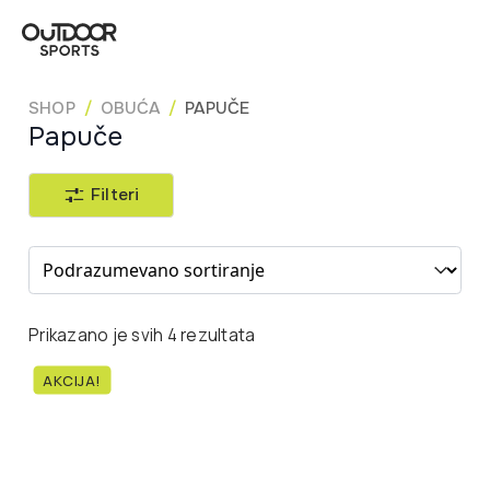
SHOP
OBUĆA
PAPUČE
Papuče
Filteri
Sort content
Prikazano je svih 4 rezultata
AKCIJA!