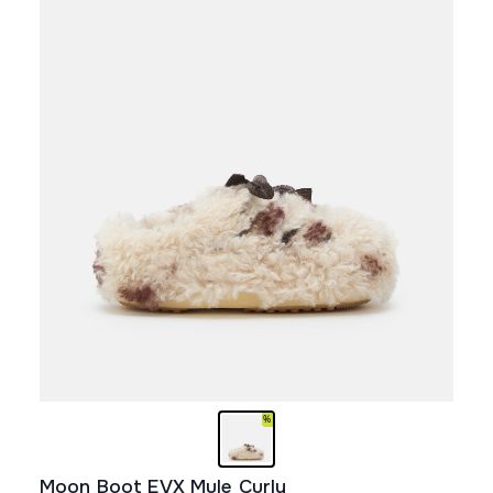
stranici
proizvoda.
Moon Boot EVX Mule Curly