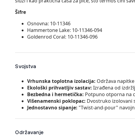
služi i kao praktična čaša za piće, što termos čini 
Šifre
Osnovna: 10-11346
Hammertone Lake: 10-11346-094
Goldenrod Coral: 10-11346-096
Svojstva
Vrhunska toplotna izolacija:
Održava napitke 
Ekološki prihvatljiv sastav:
Izrađena od izdržlj
Bezbedna i hermetička:
Potpuno otporna na cur
Višenamenski poklopac:
Dvostruko izolovani sp
Jednostavno sipanje:
"Twist-and-pour" navojni
Održavanje