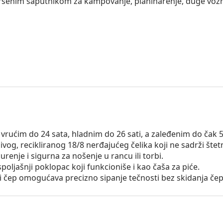
savršenim saputnikom za kampovanje, planinarenje, duge vož
vrućim do 24 sata, hladnim do 26 sati, a zaleđenim do čak 
ivog, recikliranog 18/8 nerđajućeg čelika koji ne sadrži šte
enje i sigurna za nošenje u rancu ili torbi.
oljašnji poklopac koji funkcioniše i kao čaša za piće.
 čep omogućava precizno sipanje tečnosti bez skidanja čep