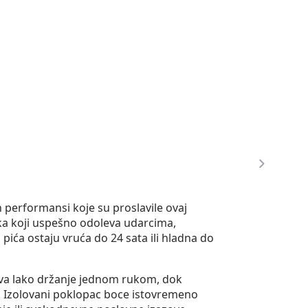
h performansi koje su proslavile ovaj
ika koji uspešno odoleva udarcima,
pića ostaju vruća do 24 sata ili hladna do
ava lako držanje jednom rukom, dok
. Izolovani poklopac boce istovremeno