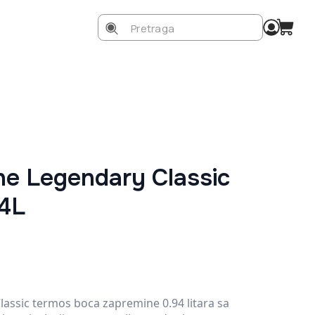
Search
for:
he Legendary Classic
94L
assic termos boca zapremine 0.94 litara sa