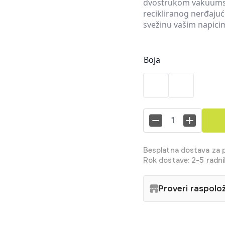
dvostrukom vakuumsk
recikliranog nerđaju
svežinu vašim napici
Boja
Stanley
The
Legendary
Classic
Bottle
Besplatna dostava za 
0.94L
količina
Rok dostave: 2-5 radni
Proveri raspolo