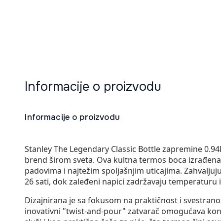
Informacije o proizvodu
Informacije o proizvodu
Stanley The Legendary Classic Bottle zapremine 0.94L 
brend širom sveta. Ova kultna termos boca izrađena 
padovima i najtežim spoljašnjim uticajima. Zahvaljuju
26 sati, dok zaleđeni napici zadržavaju temperaturu 
Dizajnirana je sa fokusom na praktičnost i svestra
inovativni "twist-and-pour" zatvarač omogućava kon