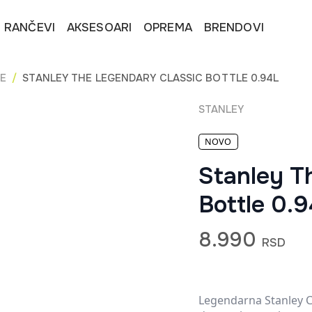
I RANČEVI
AKSESOARI
OPREMA
BRENDOVI
E
STANLEY THE LEGENDARY CLASSIC BOTTLE 0.94L
STANLEY
NOVO
Stanley T
Bottle 0.
8.990
RSD
Legendarna Stanley Cl