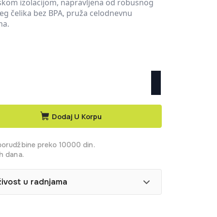
om izolacijom, napravljena od robusnog
ćeg čelika bez BPA, pruža celodnevnu
ma.
Dodaj U Korpu
porudžbine preko 10000 din.
h dana.
živost u radnjama