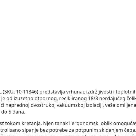
(SKU: 10-11346) predstavlja vrhunac izdržljivosti i toplotni
je od izuzetno otpornog, recikliranog 18/8 nerđajućeg čel
ći naprednoj dvostrukoj vakuumskoj izolaciji, vaša omiljena 
i do 5 dana.
nost tokom kretanja. Njen tanak i ergonomski oblik omoguć
trolisano sipanje bez potrebe za potpunim skidanjem čepa