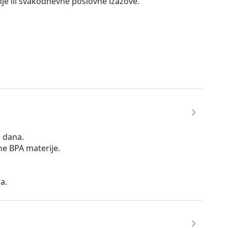
nje ili svakodnevne poslovne izazove.
5 dana.
tne BPA materije.
a.